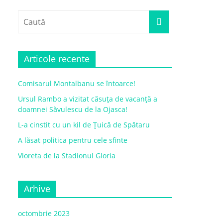
Articole recente
Comisarul Montalbanu se întoarce!
Ursul Rambo a vizitat căsuța de vacanță a
doamnei Săvulescu de la Ojasca!
L-a cinstit cu un kil de Țuică de Spătaru
A lăsat politica pentru cele sfinte
Vioreta de la Stadionul Gloria
Arhive
octombrie 2023