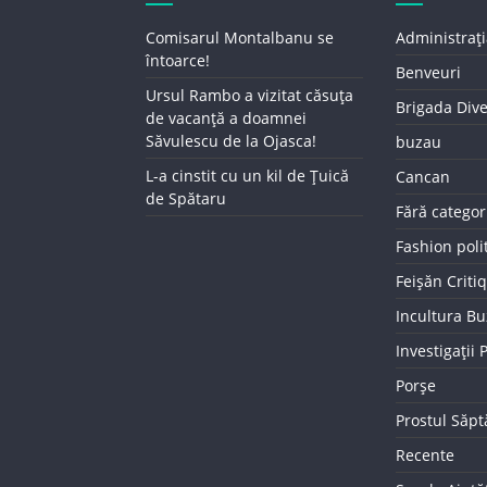
Comisarul Montalbanu se
Administrați
întoarce!
Benveuri
Ursul Rambo a vizitat căsuța
Brigada Div
de vacanță a doamnei
Săvulescu de la Ojasca!
buzau
L-a cinstit cu un kil de Țuică
Cancan
de Spătaru
Fără categor
Fashion poli
Feișăn Criti
Incultura B
Investigații
Porșe
Prostul Săp
Recente