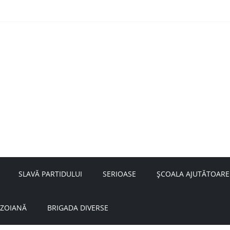
nță a doamnei Săvulescu de la Ojasca!
aru
SLAVĂ PARTIDULUI
SERIOASE
ȘCOALA AJUTĂTOARE
UZOIANĂ
BRIGADA DIVERSE