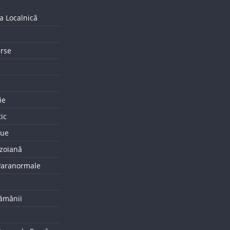
a Localnică
erse
ie
tic
que
uzoiană
 Paranormale
tămânii