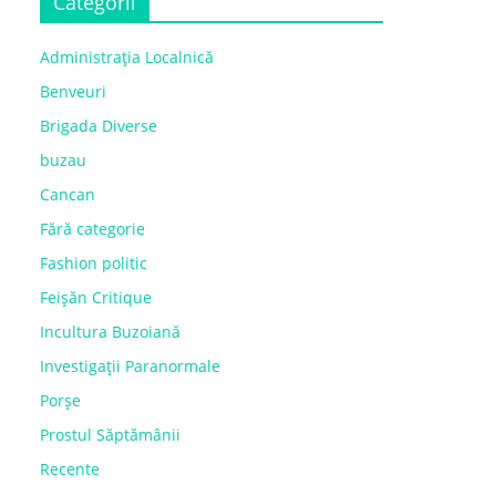
Categorii
Administrația Localnică
Benveuri
Brigada Diverse
buzau
Cancan
Fără categorie
Fashion politic
Feișăn Critique
Incultura Buzoiană
Investigații Paranormale
Porșe
Prostul Săptămânii
Recente