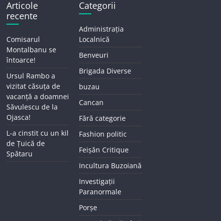
Articole
Categorii
recente
Administrația
Comisarul
Localnică
Montalbanu se
Benveuri
întoarce!
Brigada Diverse
Ursul Rambo a
vizitat căsuța de
buzau
vacanță a doamnei
Cancan
Săvulescu de la
Ojasca!
Fără categorie
L-a cinstit cu un kil
Fashion politic
de Țuică de
Feișăn Critique
Spătaru
Incultura Buzoiană
Investigații
Paranormale
Porșe