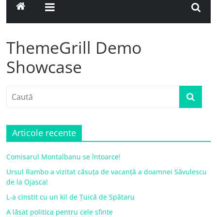
ThemeGrill Demo
Showcase
Articole recente
Comisarul Montalbanu se întoarce!
Ursul Rambo a vizitat căsuța de vacanță a doamnei Săvulescu
de la Ojasca!
L-a cinstit cu un kil de Țuică de Spătaru
A lăsat politica pentru cele sfinte