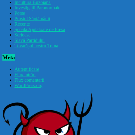
Incultura Buzoiană
Investigații Paranormale
Porșe
Prostul Săptămânii
Recente
Școala Ajutătoare de Presă
Serioase
Slavă Partidului
Tovarășul nostru Toma
Meta
Autentificare
Flux intrări
Flux comentarii
WordPress.org