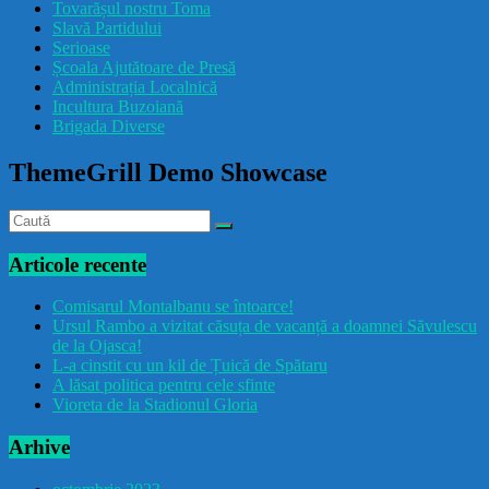
Tovarășul nostru Toma
drăcușorulbuzoian
Slavă Partidului
Serioase
Școala Ajutătoare de Presă
Administrația Localnică
Incultura Buzoiană
Brigada Diverse
ThemeGrill Demo Showcase
Articole recente
Comisarul Montalbanu se întoarce!
Ursul Rambo a vizitat căsuța de vacanță a doamnei Săvulescu
de la Ojasca!
L-a cinstit cu un kil de Țuică de Spătaru
A lăsat politica pentru cele sfinte
Vioreta de la Stadionul Gloria
Arhive