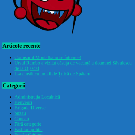
Articole recente
Comisarul Montalbanu se întoarce!
Ursul Rambo a vizitat căsuța de vacanță a doamnei Săvulescu
de la Ojasca!
L-a cinstit cu un kil de Țuică de Spătaru
Categorii
Administrația Localnică
Benveuri
Brigada Diverse
buzau
Cancan
Fără categorie
Fashion politic
Feișăn Critique