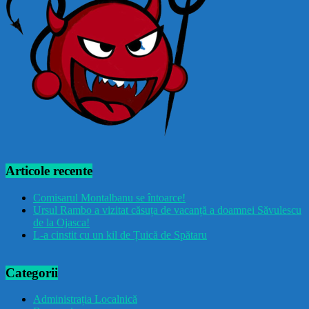
Articole recente
Comisarul Montalbanu se întoarce!
Ursul Rambo a vizitat căsuța de vacanță a doamnei Săvulescu
de la Ojasca!
L-a cinstit cu un kil de Țuică de Spătaru
Categorii
Administrația Localnică