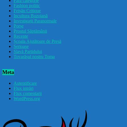
Fără categorie
Fashion politic
Feișăn Critique
Incultura Buzoiană
Investigații Paranormale
Porșe
Prostul Săptămânii
Recente
Școala Ajutătoare de Presă
Serioase
Slavă Partidului
Tovarășul nostru Toma
Meta
Autentificare
Flux intrări
Flux comentarii
WordPress.org