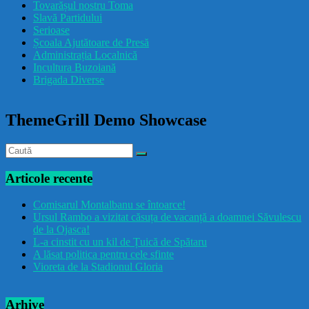
Tovarășul nostru Toma
drăcușorulbuzoian
Slavă Partidului
Serioase
Școala Ajutătoare de Presă
Administrația Localnică
Incultura Buzoiană
Brigada Diverse
ThemeGrill Demo Showcase
Articole recente
Comisarul Montalbanu se întoarce!
Ursul Rambo a vizitat căsuța de vacanță a doamnei Săvulescu
de la Ojasca!
L-a cinstit cu un kil de Țuică de Spătaru
A lăsat politica pentru cele sfinte
Vioreta de la Stadionul Gloria
Arhive