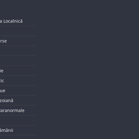
a Localnică
erse
ie
tic
que
uzoiană
 Paranormale
tămânii