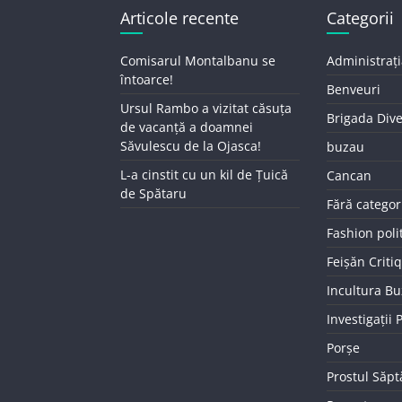
Articole recente
Categorii
Comisarul Montalbanu se
Administrați
întoarce!
Benveuri
Ursul Rambo a vizitat căsuța
Brigada Div
de vacanță a doamnei
Săvulescu de la Ojasca!
buzau
L-a cinstit cu un kil de Țuică
Cancan
de Spătaru
Fără categor
Fashion poli
Feișăn Criti
Incultura B
Investigații
Porșe
Prostul Săp