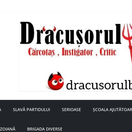
nță a doamnei Săvulescu de la Ojasca!
aru
A
SLAVĂ PARTIDULUI
SERIOASE
ȘCOALA AJUTĂTOAR
UZOIANĂ
BRIGADA DIVERSE