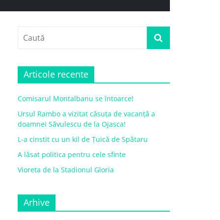
Articole recente
Comisarul Montalbanu se întoarce!
Ursul Rambo a vizitat căsuța de vacanță a
doamnei Săvulescu de la Ojasca!
L-a cinstit cu un kil de Țuică de Spătaru
A lăsat politica pentru cele sfinte
Vioreta de la Stadionul Gloria
Arhive