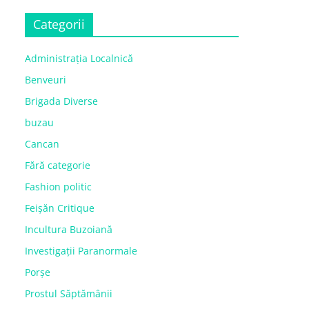
Categorii
Administrația Localnică
Benveuri
Brigada Diverse
buzau
Cancan
Fără categorie
Fashion politic
Feișăn Critique
Incultura Buzoiană
Investigații Paranormale
Porșe
Prostul Săptămânii