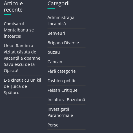
Articole
Categorii
recente
Administrația
Comisarul
Localnică
Montalbanu se
Benveuri
întoarce!
Brigada Diverse
Ursul Rambo a
vizitat căsuța de
buzau
vacanță a doamnei
Cancan
Săvulescu de la
Ojasca!
Fără categorie
L-a cinstit cu un kil
Fashion politic
de Țuică de
Feișăn Critique
Spătaru
Incultura Buzoiană
Investigații
Paranormale
Porșe