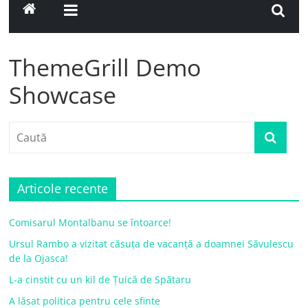
ThemeGrill Demo
Showcase
Articole recente
Comisarul Montalbanu se întoarce!
Ursul Rambo a vizitat căsuța de vacanță a doamnei Săvulescu
de la Ojasca!
L-a cinstit cu un kil de Țuică de Spătaru
A lăsat politica pentru cele sfinte