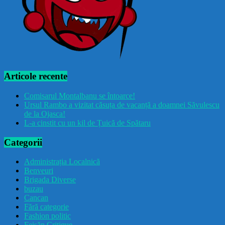
Articole recente
Comisarul Montalbanu se întoarce!
Ursul Rambo a vizitat căsuța de vacanță a doamnei Săvulescu
de la Ojasca!
L-a cinstit cu un kil de Țuică de Spătaru
Categorii
Administrația Localnică
Benveuri
Brigada Diverse
buzau
Cancan
Fără categorie
Fashion politic
Feișăn Critique