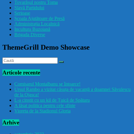
Tovarășul nostru Toma
drăcușorulbuzoian
Slavă Partidului
Serioase
Școala Ajutătoare de Presă
Administrația Localnică
Incultura Buzoiană
Brigada Diverse
ThemeGrill Demo Showcase
Articole recente
Comisarul Montalbanu se întoarce!
Ursul Rambo a vizitat căsuța de vacanță a doamnei Săvulescu
de la Ojasca!
L-a cinstit cu un kil de Țuică de Spătaru
A lăsat politica pentru cele sfinte
Vioreta de la Stadionul Gloria
Arhive