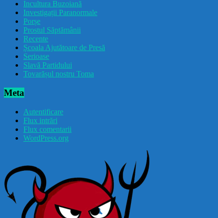
Incultura Buzoiană
Investigații Paranormale
Porșe
Prostul Săptămânii
Recente
Școala Ajutătoare de Presă
Serioase
Slavă Partidului
Tovarășul nostru Toma
Meta
Autentificare
Flux intrări
Flux comentarii
WordPress.org