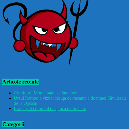
Articole recente
Comisarul Montalbanu se întoarce!
Ursul Rambo a vizitat căsuța de vacanță a doamnei Săvulescu
de la Ojasca!
L-a cinstit cu un kil de Țuică de Spătaru
Categorii