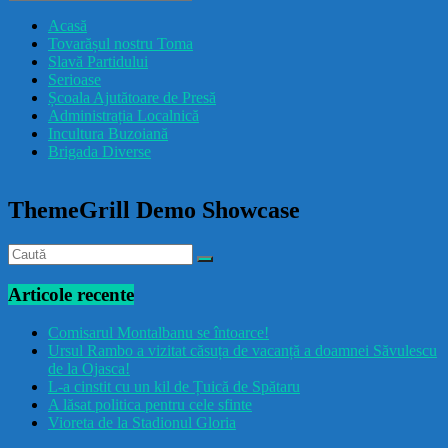
drăcușorulbuzoian
Acasă
Tovarășul nostru Toma
Slavă Partidului
Serioase
Școala Ajutătoare de Presă
Administrația Localnică
Incultura Buzoiană
Brigada Diverse
ThemeGrill Demo Showcase
Articole recente
Comisarul Montalbanu se întoarce!
Ursul Rambo a vizitat căsuța de vacanță a doamnei Săvulescu
de la Ojasca!
L-a cinstit cu un kil de Țuică de Spătaru
A lăsat politica pentru cele sfinte
Vioreta de la Stadionul Gloria