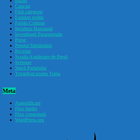
buzau
Cancan
Fără categorie
Fashion politic
Feișăn Critique
Incultura Buzoiană
Investigații Paranormale
Porșe
Prostul Săptămânii
Recente
Școala Ajutătoare de Presă
Serioase
Slavă Partidului
Tovarășul nostru Toma
Meta
Autentificare
Flux intrări
Flux comentarii
WordPress.org