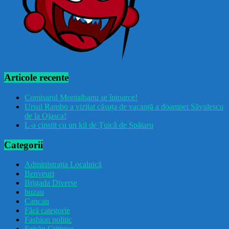
Articole recente
Comisarul Montalbanu se întoarce!
Ursul Rambo a vizitat căsuța de vacanță a doamnei Săvulescu
de la Ojasca!
L-a cinstit cu un kil de Țuică de Spătaru
Categorii
Administrația Localnică
Benveuri
Brigada Diverse
buzau
Cancan
Fără categorie
Fashion politic
Feișăn Critique