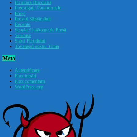
Incultura Buzoiană
Investigații Paranormale
Porșe
Prostul Săptămânii
Recente
Școala Ajutătoare de Presă
Serioase
Slavă Partidului
Tovarășul nostru Toma
Meta
Autentificare
Flux intrări
Flux comentarii
WordPress.org