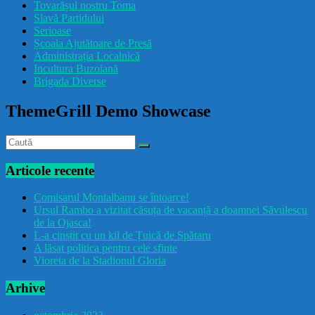
Tovarășul nostru Toma
drăcușorulbuzoian
Slavă Partidului
Serioase
Școala Ajutătoare de Presă
Administrația Localnică
Incultura Buzoiană
Brigada Diverse
ThemeGrill Demo Showcase
Articole recente
Comisarul Montalbanu se întoarce!
Ursul Rambo a vizitat căsuța de vacanță a doamnei Săvulescu
de la Ojasca!
L-a cinstit cu un kil de Țuică de Spătaru
A lăsat politica pentru cele sfinte
Vioreta de la Stadionul Gloria
Arhive