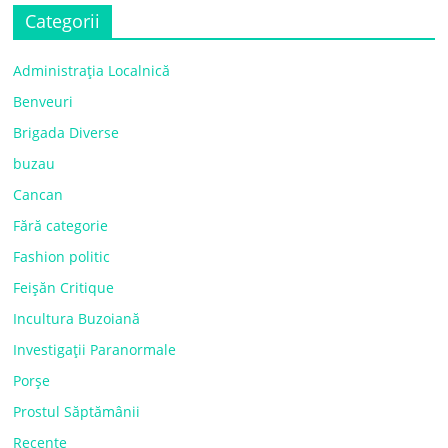
Categorii
Administrația Localnică
Benveuri
Brigada Diverse
buzau
Cancan
Fără categorie
Fashion politic
Feișăn Critique
Incultura Buzoiană
Investigații Paranormale
Porșe
Prostul Săptămânii
Recente