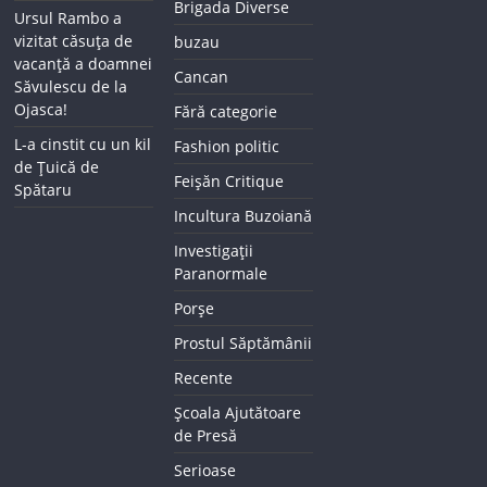
Brigada Diverse
Ursul Rambo a
vizitat căsuța de
buzau
vacanță a doamnei
Cancan
Săvulescu de la
Ojasca!
Fără categorie
L-a cinstit cu un kil
Fashion politic
de Țuică de
Feișăn Critique
Spătaru
Incultura Buzoiană
Investigații
Paranormale
Porșe
Prostul Săptămânii
Recente
Școala Ajutătoare
de Presă
Serioase