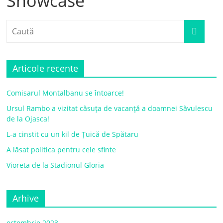
Showcase
Articole recente
Comisarul Montalbanu se întoarce!
Ursul Rambo a vizitat căsuța de vacanță a doamnei Săvulescu
de la Ojasca!
L-a cinstit cu un kil de Țuică de Spătaru
A lăsat politica pentru cele sfinte
Vioreta de la Stadionul Gloria
Arhive
octombrie 2023