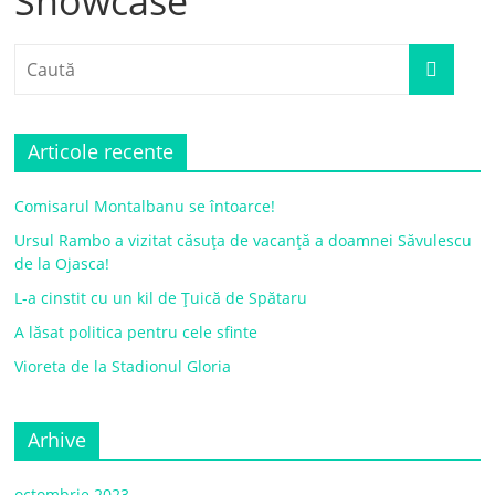
Showcase
Articole recente
Comisarul Montalbanu se întoarce!
Ursul Rambo a vizitat căsuța de vacanță a doamnei Săvulescu
de la Ojasca!
L-a cinstit cu un kil de Țuică de Spătaru
A lăsat politica pentru cele sfinte
Vioreta de la Stadionul Gloria
Arhive
octombrie 2023