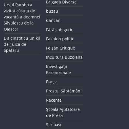
Brigada Diverse
Ursul Rambo a
vizitat căsuța de
buzau
vacanță a doamnei
Cancan
Săvulescu de la
Ojasca!
Fără categorie
L-a cinstit cu un kil
Fashion politic
de Țuică de
Feișăn Critique
Spătaru
Incultura Buzoiană
Investigații
Paranormale
Porșe
Prostul Săptămânii
Recente
Școala Ajutătoare
de Presă
Serioase