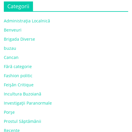
Categorii
Administrația Localnică
Benveuri
Brigada Diverse
buzau
Cancan
Fără categorie
Fashion politic
Feișăn Critique
Incultura Buzoiană
Investigații Paranormale
Porșe
Prostul Săptămânii
Recente