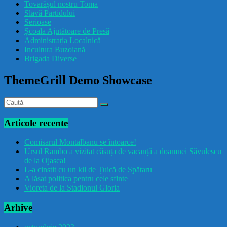
Tovarășul nostru Toma
drăcușorulbuzoian
Slavă Partidului
Serioase
Școala Ajutătoare de Presă
Administrația Localnică
Incultura Buzoiană
Brigada Diverse
ThemeGrill Demo Showcase
Articole recente
Comisarul Montalbanu se întoarce!
Ursul Rambo a vizitat căsuța de vacanță a doamnei Săvulescu
de la Ojasca!
L-a cinstit cu un kil de Țuică de Spătaru
A lăsat politica pentru cele sfinte
Vioreta de la Stadionul Gloria
Arhive