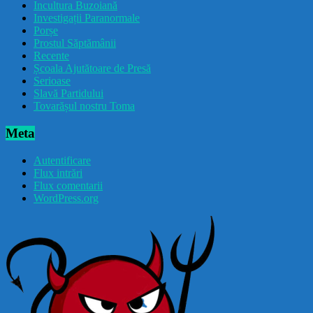
Incultura Buzoiană
Investigații Paranormale
Porșe
Prostul Săptămânii
Recente
Școala Ajutătoare de Presă
Serioase
Slavă Partidului
Tovarășul nostru Toma
Meta
Autentificare
Flux intrări
Flux comentarii
WordPress.org