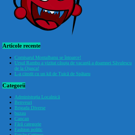
Articole recente
Comisarul Montalbanu se întoarce!
Ursul Rambo a vizitat căsuța de vacanță a doamnei Săvulescu
de la Ojasca!
L-a cinstit cu un kil de Țuică de Spătaru
Categorii
Administrația Localnică
Benveuri
Brigada Diverse
buzau
Cancan
Fără categorie
Fashion politic
Feișăn Critique