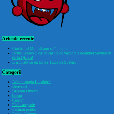
Articole recente
Comisarul Montalbanu se întoarce!
Ursul Rambo a vizitat căsuța de vacanță a doamnei Săvulescu
de la Ojasca!
L-a cinstit cu un kil de Țuică de Spătaru
Categorii
Administrația Localnică
Benveuri
Brigada Diverse
buzau
Cancan
Fără categorie
Fashion politic
Feișăn Critique