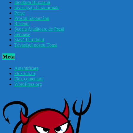
Incultura Buzoiană
Investigații Paranormale
Porșe
Prostul Săptămânii
Recente
Școala Ajutătoare de Presă
Serioase
Slavă Partidului
Tovarășul nostru Toma
Meta
Autentificare
Flux intrări
Flux comentarii
WordPress.org