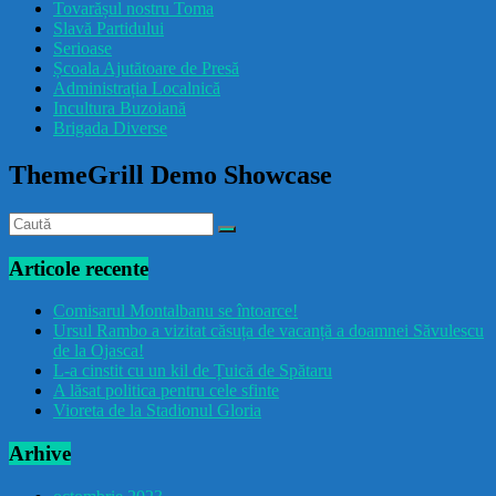
Tovarășul nostru Toma
drăcușorulbuzoian
Slavă Partidului
Serioase
Școala Ajutătoare de Presă
Administrația Localnică
Incultura Buzoiană
Brigada Diverse
ThemeGrill Demo Showcase
Articole recente
Comisarul Montalbanu se întoarce!
Ursul Rambo a vizitat căsuța de vacanță a doamnei Săvulescu
de la Ojasca!
L-a cinstit cu un kil de Țuică de Spătaru
A lăsat politica pentru cele sfinte
Vioreta de la Stadionul Gloria
Arhive