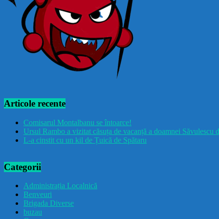
Articole recente
Comisarul Montalbanu se întoarce!
Ursul Rambo a vizitat căsuța de vacanță a doamnei Săvulescu d
L-a cinstit cu un kil de Țuică de Spătaru
Categorii
Administrația Localnică
Benveuri
Brigada Diverse
buzau