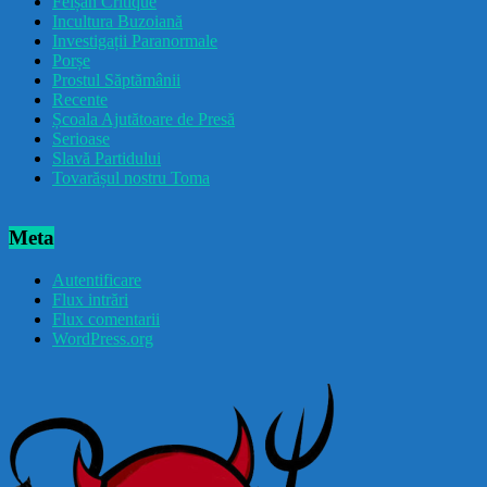
Feișăn Critique
Incultura Buzoiană
Investigații Paranormale
Porșe
Prostul Săptămânii
Recente
Școala Ajutătoare de Presă
Serioase
Slavă Partidului
Tovarășul nostru Toma
Meta
Autentificare
Flux intrări
Flux comentarii
WordPress.org