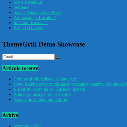
Slavă Partidului
Serioase
Școala Ajutătoare de Presă
Administrația Localnică
Incultura Buzoiană
Brigada Diverse
ThemeGrill Demo Showcase
Articole recente
Comisarul Montalbanu se întoarce!
Ursul Rambo a vizitat căsuța de vacanță a doamnei Săvulescu d
L-a cinstit cu un kil de Țuică de Spătaru
A lăsat politica pentru cele sfinte
Vioreta de la Stadionul Gloria
Arhive
octombrie 2023