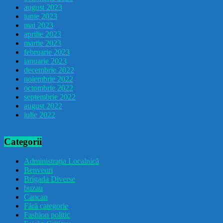
august 2023
iunie 2023
mai 2023
aprilie 2023
martie 2023
februarie 2023
ianuarie 2023
decembrie 2022
noiembrie 2022
octombrie 2022
septembrie 2022
august 2022
iulie 2022
Categorii
Administrația Localnică
Benveuri
Brigada Diverse
buzau
Cancan
Fără categorie
Fashion politic