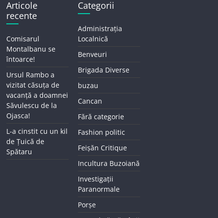
Articole
Categorii
recente
Administrația
Comisarul
Localnică
Montalbanu se
Benveuri
întoarce!
Brigada Diverse
Ursul Rambo a
vizitat căsuța de
buzau
vacanță a doamnei
Cancan
Săvulescu de la
Ojasca!
Fără categorie
L-a cinstit cu un kil
Fashion politic
de Țuică de
Feișăn Critique
Spătaru
Incultura Buzoiană
Investigații
Paranormale
Porșe