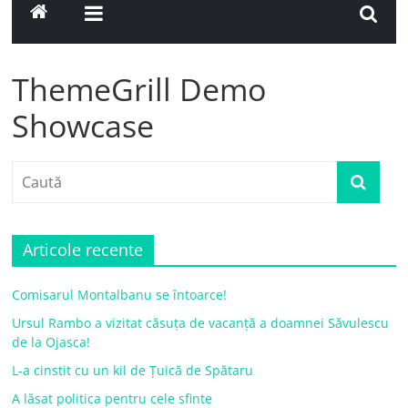
ThemeGrill Demo
Showcase
Articole recente
Comisarul Montalbanu se întoarce!
Ursul Rambo a vizitat căsuța de vacanță a doamnei Săvulescu
de la Ojasca!
L-a cinstit cu un kil de Țuică de Spătaru
A lăsat politica pentru cele sfinte