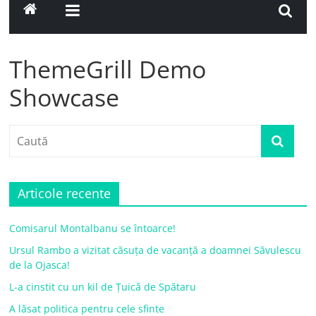
ThemeGrill Demo
Showcase
Articole recente
Comisarul Montalbanu se întoarce!
Ursul Rambo a vizitat căsuța de vacanță a doamnei Săvulescu
de la Ojasca!
L-a cinstit cu un kil de Țuică de Spătaru
A lăsat politica pentru cele sfinte