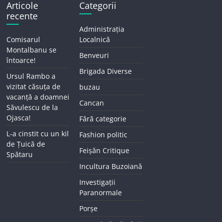
Articole
Categorii
recente
Administrația
Comisarul
Localnică
Montalbanu se
Benveuri
întoarce!
Brigada Diverse
Ursul Rambo a
vizitat căsuța de
buzau
vacanță a doamnei
Cancan
Săvulescu de la
Ojasca!
Fără categorie
L-a cinstit cu un kil
Fashion politic
de Țuică de
Feișăn Critique
Spătaru
Incultura Buzoiană
Investigații
Paranormale
Porșe