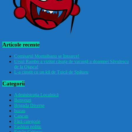
Articole recente
Comisarul Montalbanu se întoarce!
Ursul Rambo a vizitat căsuța de vacanță a doamnei Săvulescu
de la Ojasca!
L-a cinstit cu un kil de Țuică de Spătaru
Categorii
Administrația Localnică
Benveuri
Brigada Diverse
buzau
Cancan
Fără categorie
Fashion politic
Feișăn Critique