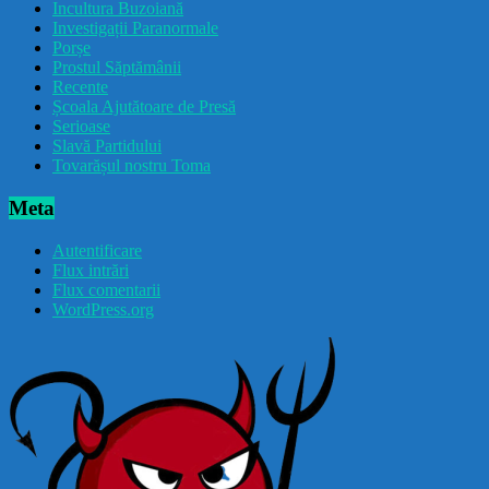
Incultura Buzoiană
Investigații Paranormale
Porșe
Prostul Săptămânii
Recente
Școala Ajutătoare de Presă
Serioase
Slavă Partidului
Tovarășul nostru Toma
Meta
Autentificare
Flux intrări
Flux comentarii
WordPress.org