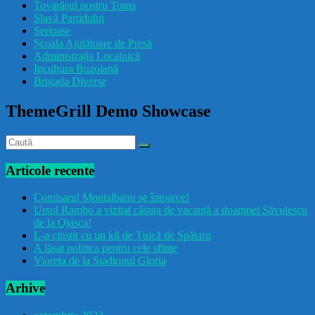
Tovarășul nostru Toma
drăcușorulbuzoian
Slavă Partidului
Serioase
Școala Ajutătoare de Presă
Administrația Localnică
Incultura Buzoiană
Brigada Diverse
ThemeGrill Demo Showcase
Articole recente
Comisarul Montalbanu se întoarce!
Ursul Rambo a vizitat căsuța de vacanță a doamnei Săvulescu
de la Ojasca!
L-a cinstit cu un kil de Țuică de Spătaru
A lăsat politica pentru cele sfinte
Vioreta de la Stadionul Gloria
Arhive