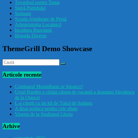
Tovarășul nostru Toma
drăcușorulbuzoian
Slavă Partidului
Serioase
Școala Ajutătoare de Presă
Administrația Localnică
Incultura Buzoiană
Brigada Diverse
ThemeGrill Demo Showcase
Articole recente
Comisarul Montalbanu se întoarce!
Ursul Rambo a vizitat căsuța de vacanță a doamnei Săvulescu
de la Ojasca!
L-a cinstit cu un kil de Țuică de Spătaru
A lăsat politica pentru cele sfinte
Vioreta de la Stadionul Gloria
Arhive