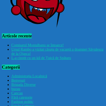
Articole recente
Comisarul Montalbanu se întoarce!
Ursul Rambo a vizitat căsuța de vacanță a doamnei Săvulescu
de la Ojasca!
L-a cinstit cu un kil de Țuică de Spătaru
Categorii
Administrația Localnică
Benveuri
Brigada Diverse
buzau
Cancan
Fără categorie
Fashion politic
Feișăn Critique