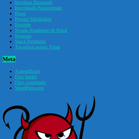
Incultura Buzoiană
Investigații Paranormale
Porșe
Prostul Săptămânii
Recente
Școala Ajutătoare de Presă
Serioase
Slavă Partidului
Tovarășul nostru Toma
Meta
Autentificare
Flux intrări
Flux comentarii
WordPress.org