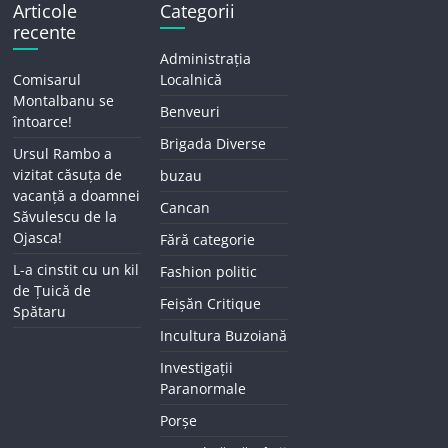
Articole
Categorii
recente
Administrația
Comisarul
Localnică
Montalbanu se
Benveuri
întoarce!
Brigada Diverse
Ursul Rambo a
vizitat căsuța de
buzau
vacanță a doamnei
Cancan
Săvulescu de la
Ojasca!
Fără categorie
L-a cinstit cu un kil
Fashion politic
de Țuică de
Feișăn Critique
Spătaru
Incultura Buzoiană
Investigații
Paranormale
Porșe