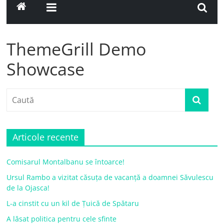
ThemeGrill Demo
Showcase
Articole recente
Comisarul Montalbanu se întoarce!
Ursul Rambo a vizitat căsuța de vacanță a doamnei Săvulescu
de la Ojasca!
L-a cinstit cu un kil de Țuică de Spătaru
A lăsat politica pentru cele sfinte