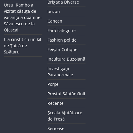
Brigada Diverse
Ursul Rambo a
vizitat căsuța de
buzau
vacanță a doamnei
Cancan
Săvulescu de la
Ojasca!
Fără categorie
L-a cinstit cu un kil
Fashion politic
de Țuică de
Feișăn Critique
Spătaru
Incultura Buzoiană
Investigații
Paranormale
Porșe
Prostul Săptămânii
Recente
Școala Ajutătoare
de Presă
Serioase