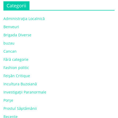
Categorii
Administrația Localnică
Benveuri
Brigada Diverse
buzau
Cancan
Fără categorie
Fashion politic
Feișăn Critique
Incultura Buzoiană
Investigații Paranormale
Porșe
Prostul Săptămânii
Recente