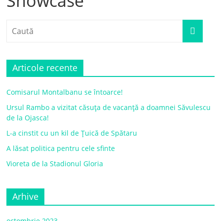
Showcase
Articole recente
Comisarul Montalbanu se întoarce!
Ursul Rambo a vizitat căsuța de vacanță a doamnei Săvulescu
de la Ojasca!
L-a cinstit cu un kil de Țuică de Spătaru
A lăsat politica pentru cele sfinte
Vioreta de la Stadionul Gloria
Arhive
octombrie 2023