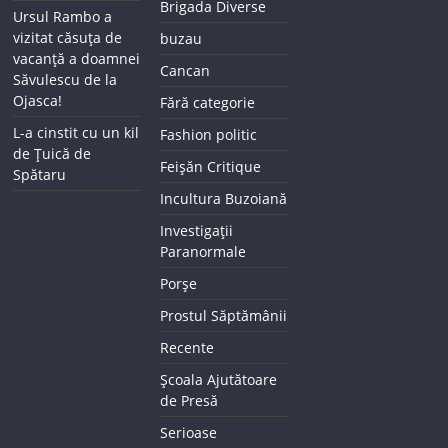
Brigada Diverse
Ursul Rambo a
vizitat căsuța de
buzau
vacanță a doamnei
Cancan
Săvulescu de la
Ojasca!
Fără categorie
L-a cinstit cu un kil
Fashion politic
de Țuică de
Feișăn Critique
Spătaru
Incultura Buzoiană
Investigații
Paranormale
Porșe
Prostul Săptămânii
Recente
Școala Ajutătoare
de Presă
Serioase