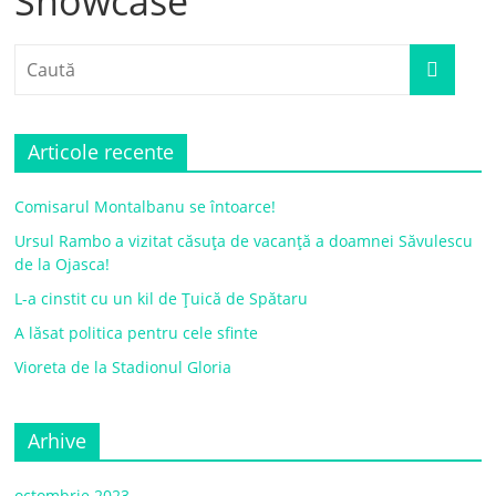
Showcase
Articole recente
Comisarul Montalbanu se întoarce!
Ursul Rambo a vizitat căsuța de vacanță a doamnei Săvulescu
de la Ojasca!
L-a cinstit cu un kil de Țuică de Spătaru
A lăsat politica pentru cele sfinte
Vioreta de la Stadionul Gloria
Arhive
octombrie 2023