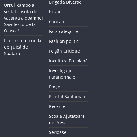
Brigada Diverse
Ursul Rambo a
vizitat căsuța de
buzau
vacanță a doamnei
Cancan
Săvulescu de la
Ojasca!
Fără categorie
L-a cinstit cu un kil
Fashion politic
de Țuică de
Feișăn Critique
Spătaru
Incultura Buzoiană
Investigații
Paranormale
Porșe
Prostul Săptămânii
Recente
Școala Ajutătoare
de Presă
Serioase