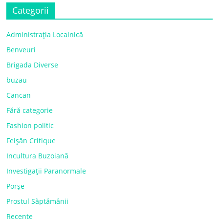
Categorii
Administrația Localnică
Benveuri
Brigada Diverse
buzau
Cancan
Fără categorie
Fashion politic
Feișăn Critique
Incultura Buzoiană
Investigații Paranormale
Porșe
Prostul Săptămânii
Recente