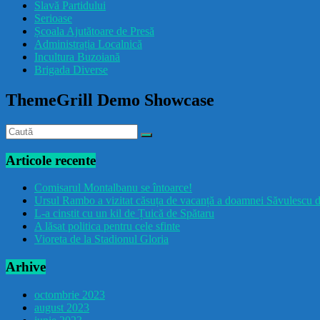
Slavă Partidului
Serioase
Școala Ajutătoare de Presă
Administrația Localnică
Incultura Buzoiană
Brigada Diverse
ThemeGrill Demo Showcase
Articole recente
Comisarul Montalbanu se întoarce!
Ursul Rambo a vizitat căsuța de vacanță a doamnei Săvulescu d
L-a cinstit cu un kil de Țuică de Spătaru
A lăsat politica pentru cele sfinte
Vioreta de la Stadionul Gloria
Arhive
octombrie 2023
august 2023