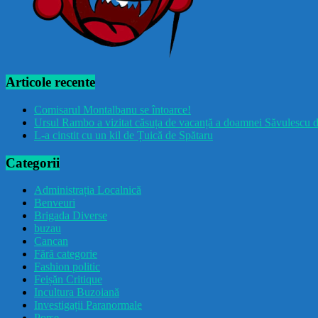
Articole recente
Comisarul Montalbanu se întoarce!
Ursul Rambo a vizitat căsuța de vacanță a doamnei Săvulescu d
L-a cinstit cu un kil de Țuică de Spătaru
Categorii
Administrația Localnică
Benveuri
Brigada Diverse
buzau
Cancan
Fără categorie
Fashion politic
Feișăn Critique
Incultura Buzoiană
Investigații Paranormale
Porșe