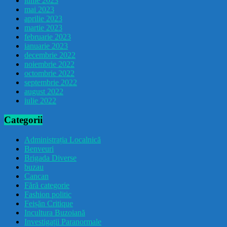
iunie 2023
mai 2023
aprilie 2023
martie 2023
februarie 2023
ianuarie 2023
decembrie 2022
noiembrie 2022
octombrie 2022
septembrie 2022
august 2022
iulie 2022
Categorii
Administrația Localnică
Benveuri
Brigada Diverse
buzau
Cancan
Fără categorie
Fashion politic
Feișăn Critique
Incultura Buzoiană
Investigații Paranormale