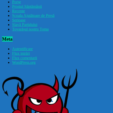
Porșe
Prostul Săptămânii
Recente
Școala Ajutătoare de Presă
Serioase
Slavă Partidului
Tovarășul nostru Toma
Meta
Autentificare
Flux intrări
Flux comentarii
WordPress.org