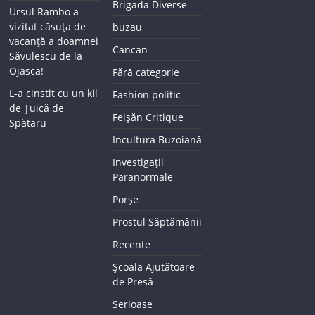
Brigada Diverse
Ursul Rambo a
vizitat căsuța de
buzau
vacanță a doamnei
Cancan
Săvulescu de la
Ojasca!
Fără categorie
L-a cinstit cu un kil
Fashion politic
de Țuică de
Feișăn Critique
Spătaru
Incultura Buzoiană
Investigații
Paranormale
Porșe
Prostul Săptămânii
Recente
Școala Ajutătoare
de Presă
Serioase