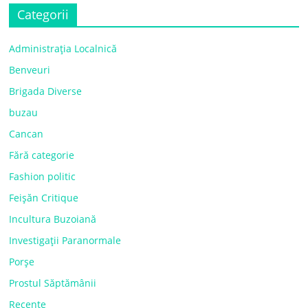
Categorii
Administrația Localnică
Benveuri
Brigada Diverse
buzau
Cancan
Fără categorie
Fashion politic
Feișăn Critique
Incultura Buzoiană
Investigații Paranormale
Porșe
Prostul Săptămânii
Recente