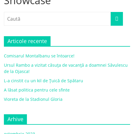
Showcase
Articole recente
Comisarul Montalbanu se întoarce!
Ursul Rambo a vizitat căsuța de vacanță a doamnei Săvulescu
de la Ojasca!
L-a cinstit cu un kil de Țuică de Spătaru
A lăsat politica pentru cele sfinte
Vioreta de la Stadionul Gloria
Arhive
octombrie 2023