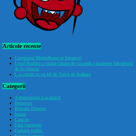
Articole recente
Comisarul Montalbanu se întoarce!
Ursul Rambo a vizitat căsuța de vacanță a doamnei Săvulescu
de la Ojasca!
L-a cinstit cu un kil de Țuică de Spătaru
Categorii
Administrația Localnică
Benveuri
Brigada Diverse
buzau
Cancan
Fără categorie
Fashion politic
Feișăn Critique