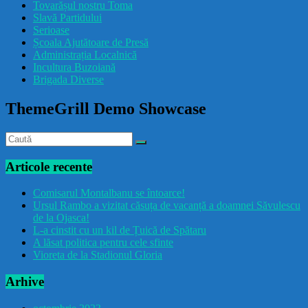
Tovarășul nostru Toma
drăcușorulbuzoian
Slavă Partidului
Serioase
Școala Ajutătoare de Presă
Administrația Localnică
Incultura Buzoiană
Brigada Diverse
ThemeGrill Demo Showcase
Articole recente
Comisarul Montalbanu se întoarce!
Ursul Rambo a vizitat căsuța de vacanță a doamnei Săvulescu
de la Ojasca!
L-a cinstit cu un kil de Țuică de Spătaru
A lăsat politica pentru cele sfinte
Vioreta de la Stadionul Gloria
Arhive