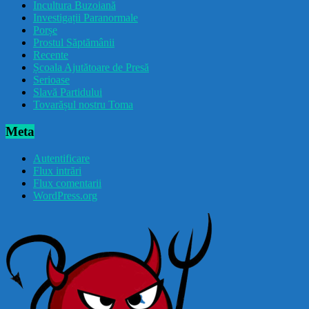
Incultura Buzoiană
Investigații Paranormale
Porșe
Prostul Săptămânii
Recente
Școala Ajutătoare de Presă
Serioase
Slavă Partidului
Tovarășul nostru Toma
Meta
Autentificare
Flux intrări
Flux comentarii
WordPress.org