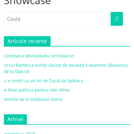
Showcase
Articole recente
Comisarul Montalbanu se întoarce!
Ursul Rambo a vizitat căsuța de vacanță a doamnei Săvulescu
de la Ojasca!
L-a cinstit cu un kil de Țuică de Spătaru
A lăsat politica pentru cele sfinte
Vioreta de la Stadionul Gloria
Arhive
octombrie 2023