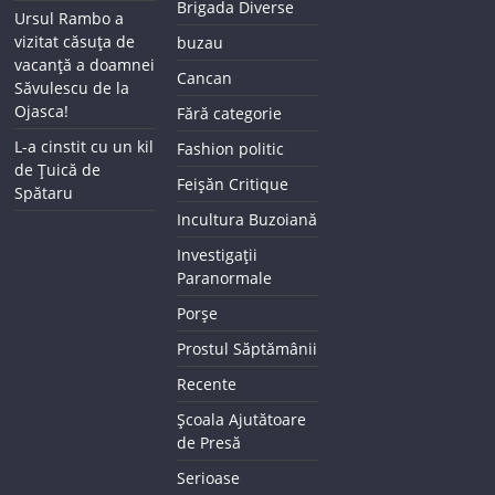
Brigada Diverse
Ursul Rambo a
vizitat căsuța de
buzau
vacanță a doamnei
Cancan
Săvulescu de la
Ojasca!
Fără categorie
L-a cinstit cu un kil
Fashion politic
de Țuică de
Feișăn Critique
Spătaru
Incultura Buzoiană
Investigații
Paranormale
Porșe
Prostul Săptămânii
Recente
Școala Ajutătoare
de Presă
Serioase