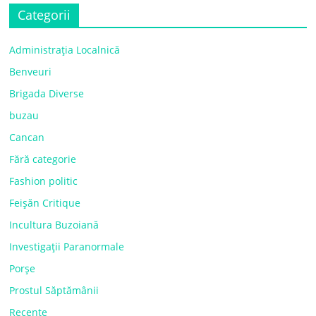
Categorii
Administrația Localnică
Benveuri
Brigada Diverse
buzau
Cancan
Fără categorie
Fashion politic
Feișăn Critique
Incultura Buzoiană
Investigații Paranormale
Porșe
Prostul Săptămânii
Recente