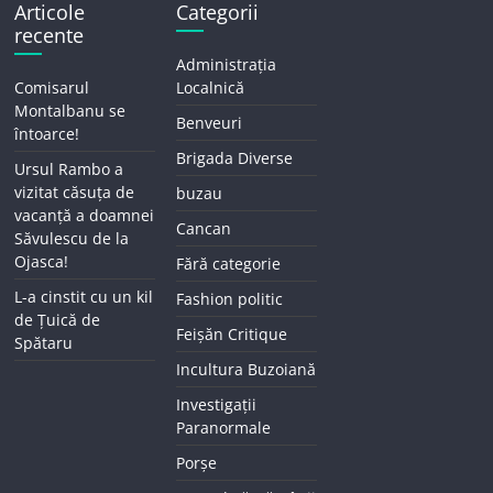
Articole
Categorii
recente
Administrația
Comisarul
Localnică
Montalbanu se
Benveuri
întoarce!
Brigada Diverse
Ursul Rambo a
vizitat căsuța de
buzau
vacanță a doamnei
Cancan
Săvulescu de la
Ojasca!
Fără categorie
L-a cinstit cu un kil
Fashion politic
de Țuică de
Feișăn Critique
Spătaru
Incultura Buzoiană
Investigații
Paranormale
Porșe