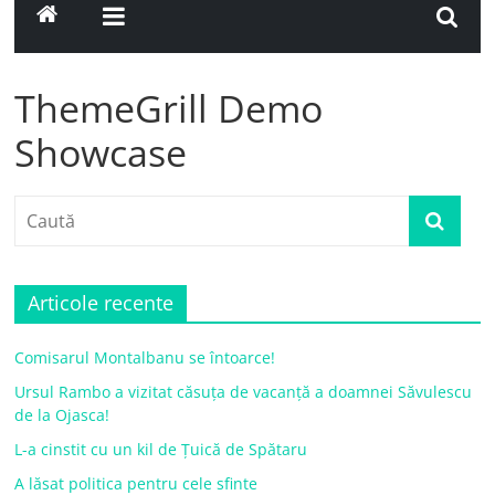
ThemeGrill Demo
Showcase
Articole recente
Comisarul Montalbanu se întoarce!
Ursul Rambo a vizitat căsuța de vacanță a doamnei Săvulescu
de la Ojasca!
L-a cinstit cu un kil de Țuică de Spătaru
A lăsat politica pentru cele sfinte