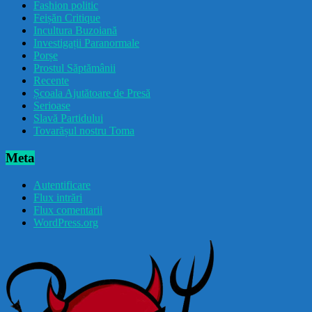
Fashion politic
Feișăn Critique
Incultura Buzoiană
Investigații Paranormale
Porșe
Prostul Săptămânii
Recente
Școala Ajutătoare de Presă
Serioase
Slavă Partidului
Tovarășul nostru Toma
Meta
Autentificare
Flux intrări
Flux comentarii
WordPress.org