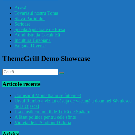
drăcușorulbuzoian
Acasă
Tovarășul nostru Toma
Slavă Partidului
Serioase
Școala Ajutătoare de Presă
Administrația Localnică
Incultura Buzoiană
Brigada Diverse
ThemeGrill Demo Showcase
Articole recente
Comisarul Montalbanu se întoarce!
Ursul Rambo a vizitat căsuța de vacanță a doamnei Săvulescu
de la Ojasca!
L-a cinstit cu un kil de Țuică de Spătaru
A lăsat politica pentru cele sfinte
Vioreta de la Stadionul Gloria
Arhive