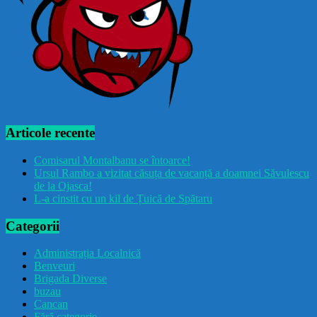
Articole recente
Comisarul Montalbanu se întoarce!
Ursul Rambo a vizitat căsuța de vacanță a doamnei Săvulescu
de la Ojasca!
L-a cinstit cu un kil de Țuică de Spătaru
Categorii
Administrația Localnică
Benveuri
Brigada Diverse
buzau
Cancan
Fără categorie