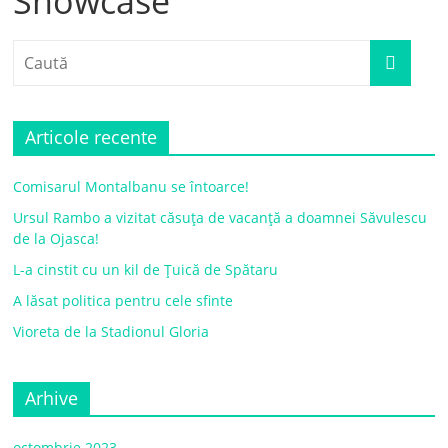
Showcase
Articole recente
Comisarul Montalbanu se întoarce!
Ursul Rambo a vizitat căsuța de vacanță a doamnei Săvulescu
de la Ojasca!
L-a cinstit cu un kil de Țuică de Spătaru
A lăsat politica pentru cele sfinte
Vioreta de la Stadionul Gloria
Arhive
octombrie 2023