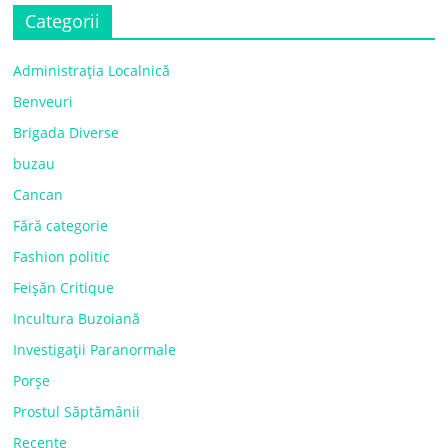
Categorii
Administrația Localnică
Benveuri
Brigada Diverse
buzau
Cancan
Fără categorie
Fashion politic
Feișăn Critique
Incultura Buzoiană
Investigații Paranormale
Porșe
Prostul Săptămânii
Recente