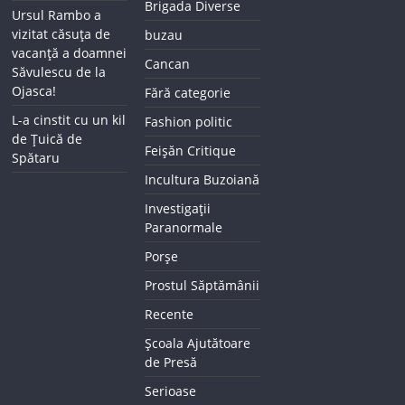
Brigada Diverse
Ursul Rambo a
vizitat căsuța de
buzau
vacanță a doamnei
Cancan
Săvulescu de la
Ojasca!
Fără categorie
L-a cinstit cu un kil
Fashion politic
de Țuică de
Feișăn Critique
Spătaru
Incultura Buzoiană
Investigații
Paranormale
Porșe
Prostul Săptămânii
Recente
Școala Ajutătoare
de Presă
Serioase