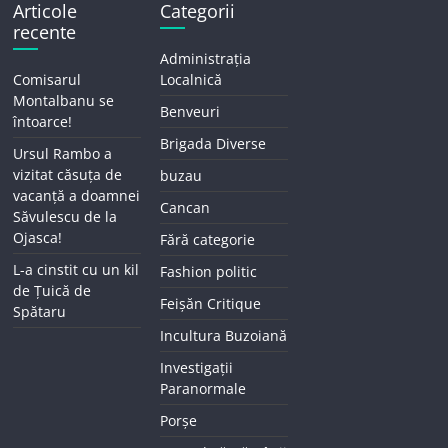
Articole
Categorii
recente
Administrația
Comisarul
Localnică
Montalbanu se
Benveuri
întoarce!
Brigada Diverse
Ursul Rambo a
vizitat căsuța de
buzau
vacanță a doamnei
Cancan
Săvulescu de la
Ojasca!
Fără categorie
L-a cinstit cu un kil
Fashion politic
de Țuică de
Feișăn Critique
Spătaru
Incultura Buzoiană
Investigații
Paranormale
Porșe