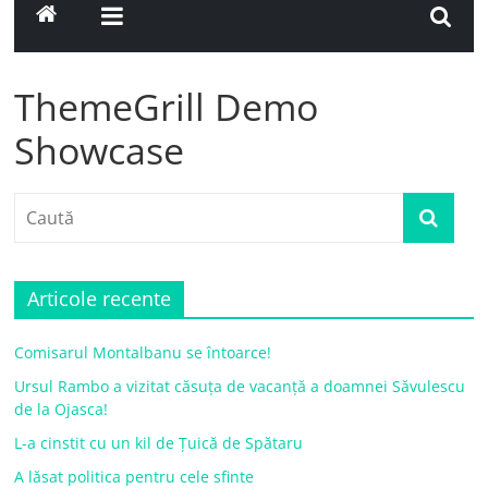
ThemeGrill Demo
Showcase
Articole recente
Comisarul Montalbanu se întoarce!
Ursul Rambo a vizitat căsuța de vacanță a doamnei Săvulescu
de la Ojasca!
L-a cinstit cu un kil de Țuică de Spătaru
A lăsat politica pentru cele sfinte