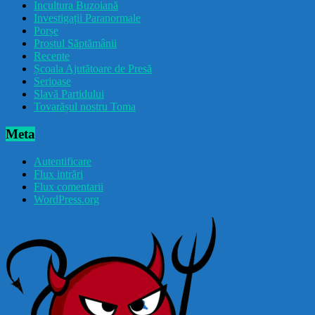
Incultura Buzoiană
Investigații Paranormale
Porșe
Prostul Săptămânii
Recente
Școala Ajutătoare de Presă
Serioase
Slavă Partidului
Tovarășul nostru Toma
Meta
Autentificare
Flux intrări
Flux comentarii
WordPress.org