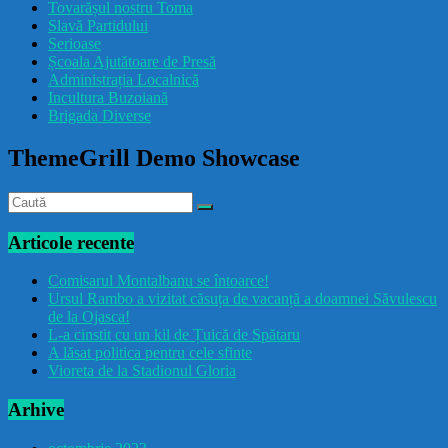
Tovarășul nostru Toma
drăcușorulbuzoian
Slavă Partidului
Serioase
Școala Ajutătoare de Presă
Administrația Localnică
Incultura Buzoiană
Brigada Diverse
ThemeGrill Demo Showcase
Articole recente
Comisarul Montalbanu se întoarce!
Ursul Rambo a vizitat căsuța de vacanță a doamnei Săvulescu
de la Ojasca!
L-a cinstit cu un kil de Țuică de Spătaru
A lăsat politica pentru cele sfinte
Vioreta de la Stadionul Gloria
Arhive