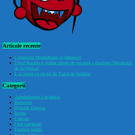
Articole recente
Comisarul Montalbanu se întoarce!
Ursul Rambo a vizitat căsuța de vacanță a doamnei Săvulescu
de la Ojasca!
L-a cinstit cu un kil de Țuică de Spătaru
Categorii
Administrația Localnică
Benveuri
Brigada Diverse
buzau
Cancan
Fără categorie
Fashion politic
Feișăn Critique