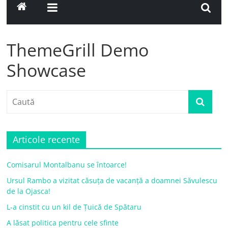
ThemeGrill Demo
Showcase
Articole recente
Comisarul Montalbanu se întoarce!
Ursul Rambo a vizitat căsuța de vacanță a doamnei Săvulescu
de la Ojasca!
L-a cinstit cu un kil de Țuică de Spătaru
A lăsat politica pentru cele sfinte