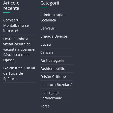
Articole
Categorii
recente
Administrația
Comisarul
Localnică
Montalbanu se
Benveuri
întoarce!
Brigada Diverse
Ursul Rambo a
vizitat căsuța de
buzau
vacanță a doamnei
Cancan
Săvulescu de la
Ojasca!
Fără categorie
L-a cinstit cu un kil
Fashion politic
de Țuică de
Feișăn Critique
Spătaru
Incultura Buzoiană
Investigații
Paranormale
Porșe