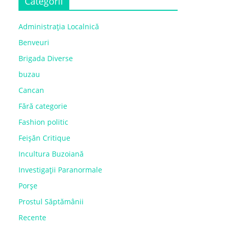
Categorii
Administrația Localnică
Benveuri
Brigada Diverse
buzau
Cancan
Fără categorie
Fashion politic
Feișăn Critique
Incultura Buzoiană
Investigații Paranormale
Porșe
Prostul Săptămânii
Recente