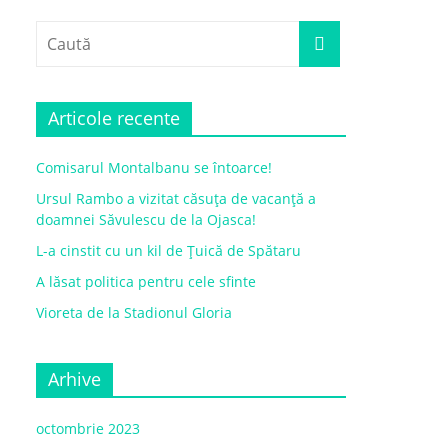
Articole recente
Comisarul Montalbanu se întoarce!
Ursul Rambo a vizitat căsuța de vacanță a
doamnei Săvulescu de la Ojasca!
L-a cinstit cu un kil de Țuică de Spătaru
A lăsat politica pentru cele sfinte
Vioreta de la Stadionul Gloria
Arhive
octombrie 2023