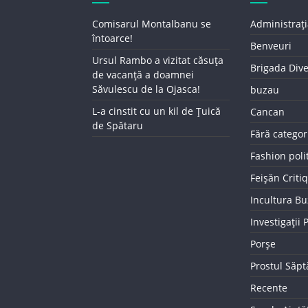
Comisarul Montalbanu se
Administrați
întoarce!
Benveuri
Ursul Rambo a vizitat căsuța
Brigada Div
de vacanță a doamnei
Săvulescu de la Ojasca!
buzau
L-a cinstit cu un kil de Țuică
Cancan
de Spătaru
Fără categor
Fashion poli
Feișăn Criti
Incultura B
Investigații
Porșe
Prostul Săp
Recente