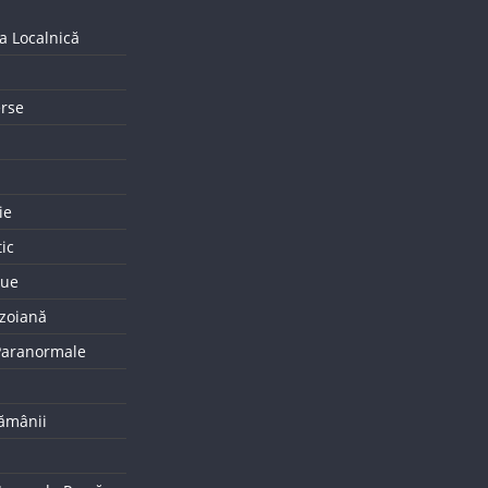
a Localnică
erse
ie
tic
que
uzoiană
 Paranormale
tămânii