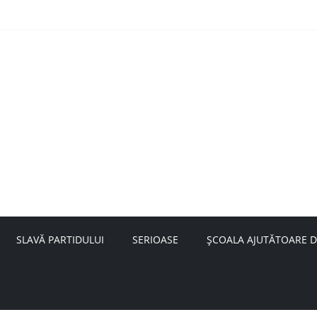
nță a doamnei Săvulescu de la Ojasca!
aru
SLAVĂ PARTIDULUI
SERIOASE
ȘCOALA AJUTĂTOARE D