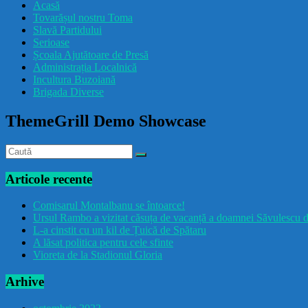
Acasă
Tovarășul nostru Toma
Slavă Partidului
Serioase
Școala Ajutătoare de Presă
Administrația Localnică
Incultura Buzoiană
Brigada Diverse
ThemeGrill Demo Showcase
Articole recente
Comisarul Montalbanu se întoarce!
Ursul Rambo a vizitat căsuța de vacanță a doamnei Săvulescu d
L-a cinstit cu un kil de Țuică de Spătaru
A lăsat politica pentru cele sfinte
Vioreta de la Stadionul Gloria
Arhive