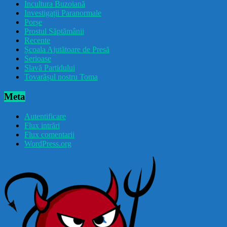
Incultura Buzoiană
Investigații Paranormale
Porșe
Prostul Săptămânii
Recente
Școala Ajutătoare de Presă
Serioase
Slavă Partidului
Tovarășul nostru Toma
Meta
Autentificare
Flux intrări
Flux comentarii
WordPress.org