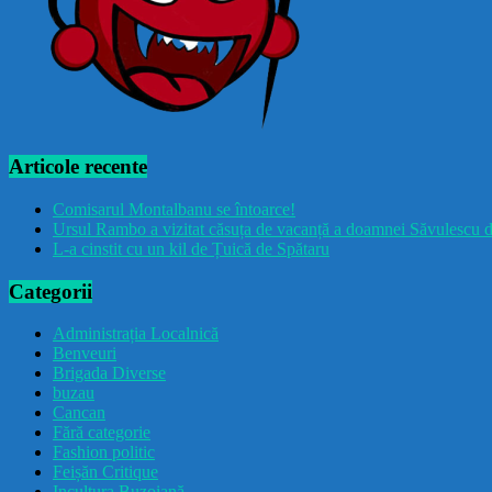
Articole recente
Comisarul Montalbanu se întoarce!
Ursul Rambo a vizitat căsuța de vacanță a doamnei Săvulescu d
L-a cinstit cu un kil de Țuică de Spătaru
Categorii
Administrația Localnică
Benveuri
Brigada Diverse
buzau
Cancan
Fără categorie
Fashion politic
Feișăn Critique
Incultura Buzoiană