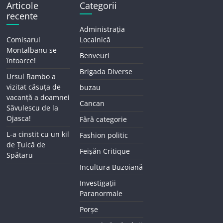
Articole
Categorii
recente
Administrația
Comisarul
Localnică
Montalbanu se
Benveuri
întoarce!
Brigada Diverse
Ursul Rambo a
vizitat căsuța de
buzau
vacanță a doamnei
Cancan
Săvulescu de la
Ojasca!
Fără categorie
L-a cinstit cu un kil
Fashion politic
de Țuică de
Feișăn Critique
Spătaru
Incultura Buzoiană
Investigații
Paranormale
Porșe