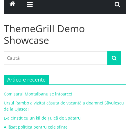
ThemeGrill Demo
Showcase
Articole recente
Comisarul Montalbanu se întoarce!
Ursul Rambo a vizitat căsuța de vacanță a doamnei Săvulescu
de la Ojasca!
L-a cinstit cu un kil de Țuică de Spătaru
A lăsat politica pentru cele sfinte