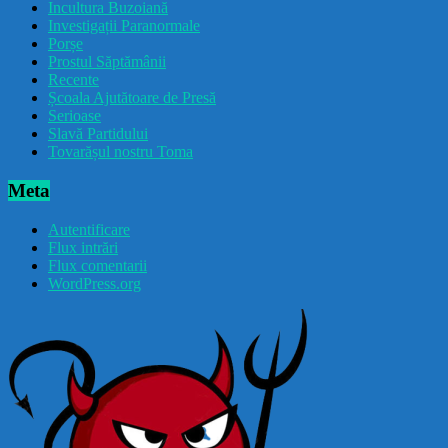
Incultura Buzoiană
Investigații Paranormale
Porșe
Prostul Săptămânii
Recente
Școala Ajutătoare de Presă
Serioase
Slavă Partidului
Tovarășul nostru Toma
Meta
Autentificare
Flux intrări
Flux comentarii
WordPress.org