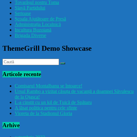
Tovarășul nostru Toma
drăcușorulbuzoian
Slavă Partidului
Serioase
Școala Ajutătoare de Presă
Administrația Localnică
Incultura Buzoiană
Brigada Diverse
ThemeGrill Demo Showcase
Articole recente
Comisarul Montalbanu se întoarce!
Ursul Rambo a vizitat căsuța de vacanță a doamnei Săvulescu
de la Ojasca!
L-a cinstit cu un kil de Țuică de Spătaru
A lăsat politica pentru cele sfinte
Vioreta de la Stadionul Gloria
Arhive