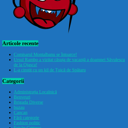
Articole recente
Comisarul Montalbanu se întoarce!
Ursul Rambo a vizitat căsuța de vacanță a doamnei Săvulescu
de la Ojasca!
L-a cinstit cu un kil de Țuică de Spătaru
Categorii
Administrația Localnică
Benveuri
Brigada Diverse
buzau
Cancan
Fără categorie
Fashion politic
Feișăn Critique