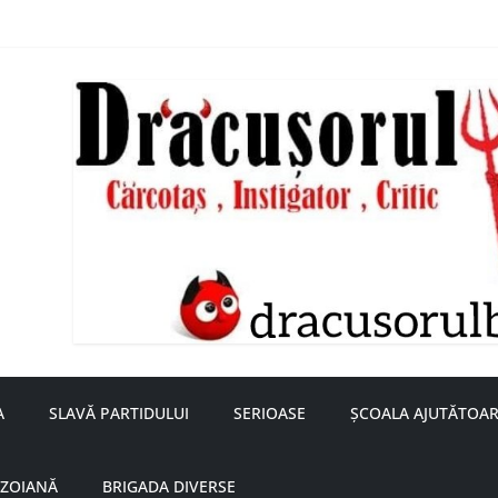
nță a doamnei Săvulescu de la Ojasca!
aru
A
SLAVĂ PARTIDULUI
SERIOASE
ȘCOALA AJUTĂTOAR
UZOIANĂ
BRIGADA DIVERSE