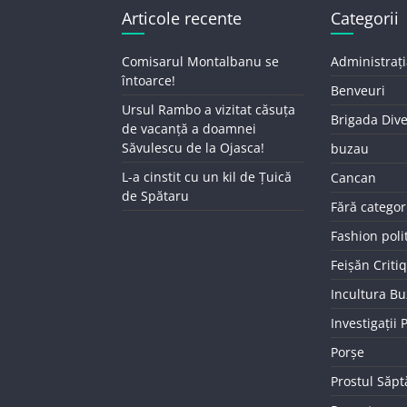
Articole recente
Categorii
Comisarul Montalbanu se
Administrați
întoarce!
Benveuri
Ursul Rambo a vizitat căsuța
Brigada Div
de vacanță a doamnei
Săvulescu de la Ojasca!
buzau
L-a cinstit cu un kil de Țuică
Cancan
de Spătaru
Fără categor
Fashion poli
Feișăn Criti
Incultura B
Investigații
Porșe
Prostul Săp