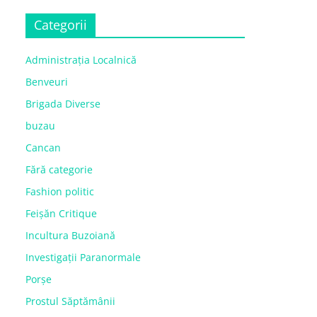
Categorii
Administrația Localnică
Benveuri
Brigada Diverse
buzau
Cancan
Fără categorie
Fashion politic
Feișăn Critique
Incultura Buzoiană
Investigații Paranormale
Porșe
Prostul Săptămânii