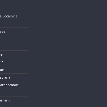
a Localnică
erse
ie
tic
que
uzoiană
 Paranormale
tămânii