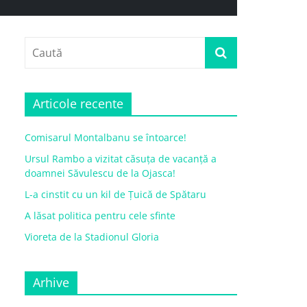
Articole recente
Comisarul Montalbanu se întoarce!
Ursul Rambo a vizitat căsuța de vacanță a
doamnei Săvulescu de la Ojasca!
L-a cinstit cu un kil de Țuică de Spătaru
A lăsat politica pentru cele sfinte
Vioreta de la Stadionul Gloria
Arhive