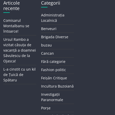
Articole
Categorii
recente
Administrația
Comisarul
Localnică
Montalbanu se
Benveuri
întoarce!
Brigada Diverse
Ursul Rambo a
vizitat căsuța de
buzau
vacanță a doamnei
Cancan
Săvulescu de la
Ojasca!
Fără categorie
L-a cinstit cu un kil
Fashion politic
de Țuică de
Feișăn Critique
Spătaru
Incultura Buzoiană
Investigații
Paranormale
Porșe