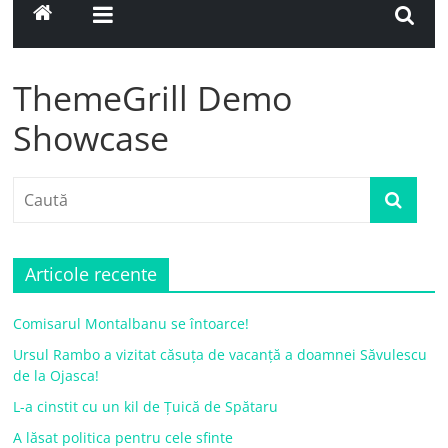
ThemeGrill Demo
Showcase
Articole recente
Comisarul Montalbanu se întoarce!
Ursul Rambo a vizitat căsuța de vacanță a doamnei Săvulescu
de la Ojasca!
L-a cinstit cu un kil de Țuică de Spătaru
A lăsat politica pentru cele sfinte