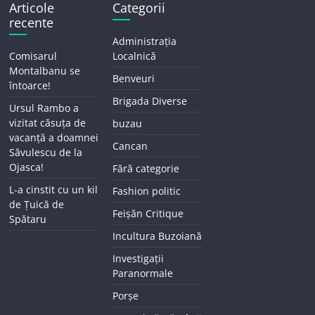
Articole
Categorii
recente
Administrația
Comisarul
Localnică
Montalbanu se
Benveuri
întoarce!
Brigada Diverse
Ursul Rambo a
vizitat căsuța de
buzau
vacanță a doamnei
Cancan
Săvulescu de la
Ojasca!
Fără categorie
L-a cinstit cu un kil
Fashion politic
de Țuică de
Feișăn Critique
Spătaru
Incultura Buzoiană
Investigații
Paranormale
Porșe