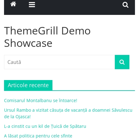
ThemeGrill Demo
Showcase
Articole recente
Comisarul Montalbanu se întoarce!
Ursul Rambo a vizitat căsuța de vacanță a doamnei Săvulescu
de la Ojasca!
L-a cinstit cu un kil de Țuică de Spătaru
A lăsat politica pentru cele sfinte