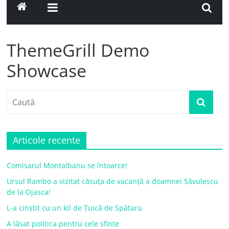
ThemeGrill Demo
Showcase
Articole recente
Comisarul Montalbanu se întoarce!
Ursul Rambo a vizitat căsuța de vacanță a doamnei Săvulescu
de la Ojasca!
L-a cinstit cu un kil de Țuică de Spătaru
A lăsat politica pentru cele sfinte