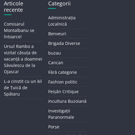
Articole
Categorii
recente
Administrația
Comisarul
Localnică
Montalbanu se
Benveuri
întoarce!
Brigada Diverse
Ursul Rambo a
vizitat căsuța de
buzau
vacanță a doamnei
Cancan
Săvulescu de la
Ojasca!
Fără categorie
L-a cinstit cu un kil
Fashion politic
de Țuică de
Feișăn Critique
Spătaru
Incultura Buzoiană
Investigații
Paranormale
Porșe