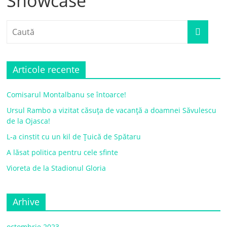
Showcase
Articole recente
Comisarul Montalbanu se întoarce!
Ursul Rambo a vizitat căsuța de vacanță a doamnei Săvulescu
de la Ojasca!
L-a cinstit cu un kil de Țuică de Spătaru
A lăsat politica pentru cele sfinte
Vioreta de la Stadionul Gloria
Arhive
octombrie 2023