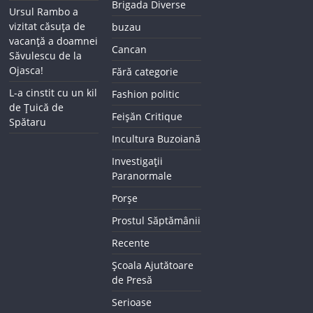
Brigada Diverse
Ursul Rambo a
vizitat căsuța de
buzau
vacanță a doamnei
Cancan
Săvulescu de la
Ojasca!
Fără categorie
L-a cinstit cu un kil
Fashion politic
de Țuică de
Feișăn Critique
Spătaru
Incultura Buzoiană
Investigații
Paranormale
Porșe
Prostul Săptămânii
Recente
Școala Ajutătoare
de Presă
Serioase