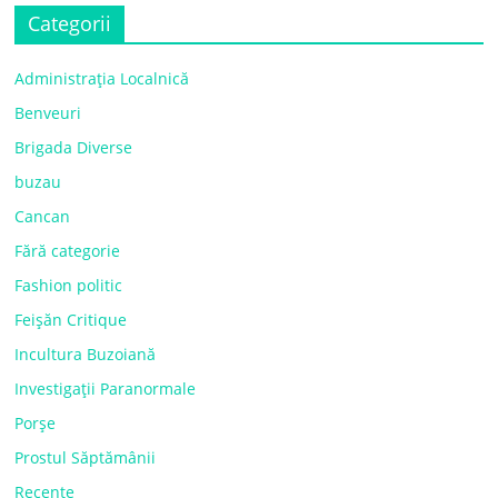
Categorii
Administrația Localnică
Benveuri
Brigada Diverse
buzau
Cancan
Fără categorie
Fashion politic
Feișăn Critique
Incultura Buzoiană
Investigații Paranormale
Porșe
Prostul Săptămânii
Recente