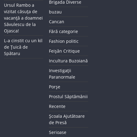
Brigada Diverse
Ursul Rambo a
vizitat căsuța de
buzau
vacanță a doamnei
Cancan
Săvulescu de la
Ojasca!
Fără categorie
L-a cinstit cu un kil
Fashion politic
de Țuică de
Feișăn Critique
Spătaru
Incultura Buzoiană
Investigații
Paranormale
Porșe
Prostul Săptămânii
Recente
Școala Ajutătoare
de Presă
Serioase