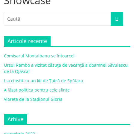
Showcase
Articole recente
Comisarul Montalbanu se întoarce!
Ursul Rambo a vizitat căsuța de vacanță a doamnei Săvulescu
de la Ojasca!
L-a cinstit cu un kil de Țuică de Spătaru
A lăsat politica pentru cele sfinte
Vioreta de la Stadionul Gloria
Arhive
octombrie 2023