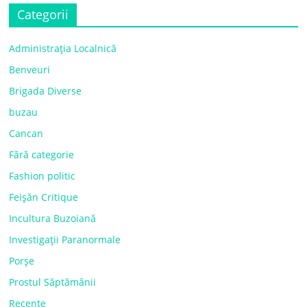
Categorii
Administrația Localnică
Benveuri
Brigada Diverse
buzau
Cancan
Fără categorie
Fashion politic
Feișăn Critique
Incultura Buzoiană
Investigații Paranormale
Porșe
Prostul Săptămânii
Recente