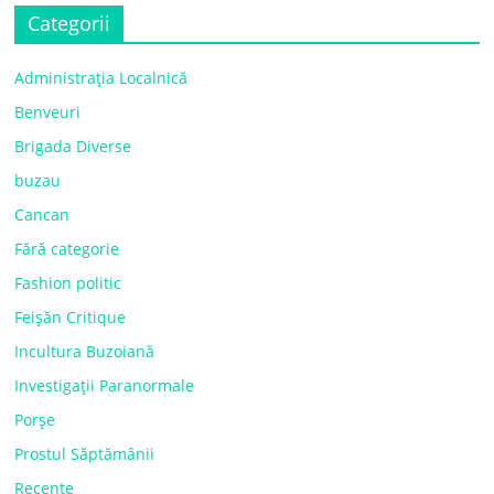
Categorii
Administrația Localnică
Benveuri
Brigada Diverse
buzau
Cancan
Fără categorie
Fashion politic
Feișăn Critique
Incultura Buzoiană
Investigații Paranormale
Porșe
Prostul Săptămânii
Recente