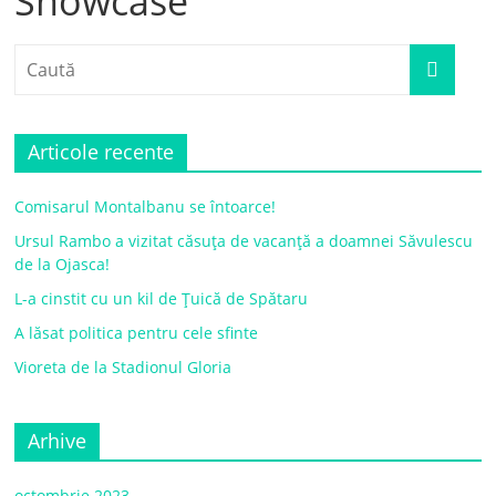
Showcase
Articole recente
Comisarul Montalbanu se întoarce!
Ursul Rambo a vizitat căsuța de vacanță a doamnei Săvulescu
de la Ojasca!
L-a cinstit cu un kil de Țuică de Spătaru
A lăsat politica pentru cele sfinte
Vioreta de la Stadionul Gloria
Arhive
octombrie 2023