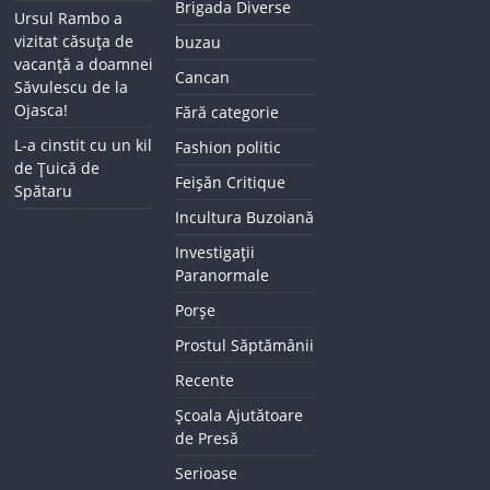
Brigada Diverse
Ursul Rambo a
vizitat căsuța de
buzau
vacanță a doamnei
Cancan
Săvulescu de la
Ojasca!
Fără categorie
L-a cinstit cu un kil
Fashion politic
de Țuică de
Feișăn Critique
Spătaru
Incultura Buzoiană
Investigații
Paranormale
Porșe
Prostul Săptămânii
Recente
Școala Ajutătoare
de Presă
Serioase