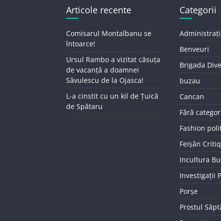
Articole recente
Categorii
Comisarul Montalbanu se
Administrați
întoarce!
Benveuri
Ursul Rambo a vizitat căsuța
Brigada Div
de vacanță a doamnei
Săvulescu de la Ojasca!
buzau
L-a cinstit cu un kil de Țuică
Cancan
de Spătaru
Fără categor
Fashion poli
Feișăn Criti
Incultura B
Investigații
Porșe
Prostul Săp