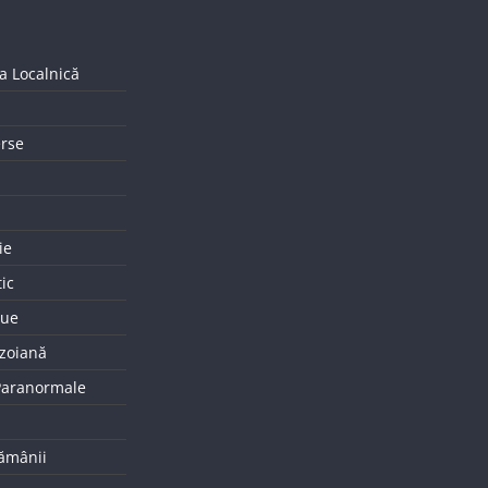
a Localnică
erse
ie
tic
que
uzoiană
 Paranormale
tămânii