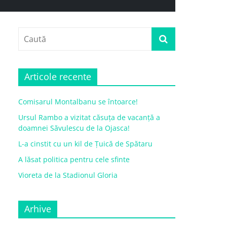
Articole recente
Comisarul Montalbanu se întoarce!
Ursul Rambo a vizitat căsuța de vacanță a
doamnei Săvulescu de la Ojasca!
L-a cinstit cu un kil de Țuică de Spătaru
A lăsat politica pentru cele sfinte
Vioreta de la Stadionul Gloria
Arhive