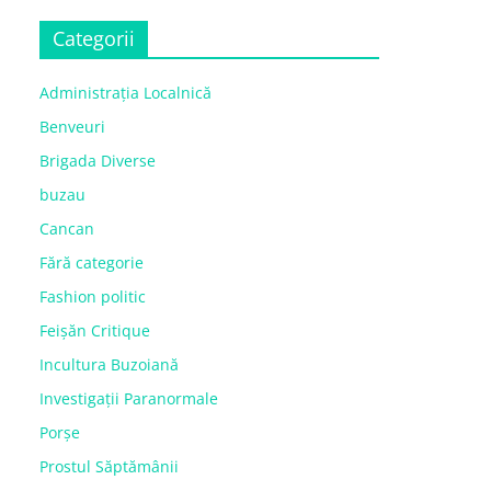
Categorii
Administrația Localnică
Benveuri
Brigada Diverse
buzau
Cancan
Fără categorie
Fashion politic
Feișăn Critique
Incultura Buzoiană
Investigații Paranormale
Porșe
Prostul Săptămânii