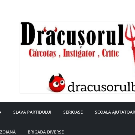
nță a doamnei Săvulescu de la Ojasca!
aru
A
SLAVĂ PARTIDULUI
SERIOASE
ȘCOALA AJUTĂTOAR
UZOIANĂ
BRIGADA DIVERSE