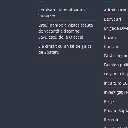
Comisarul Montalbanu se
Administrați
întoarce!
Benveuri
Ursul Rambo a vizitat căsuța
Brigada Div
de vacanță a doamnei
Săvulescu de la Ojasca!
buzau
L-a cinstit cu un kil de Țuică
Cancan
de Spătaru
Fără categor
Fashion poli
Feișăn Criti
Incultura B
Investigații
Porșe
Prostul Săp
Recente