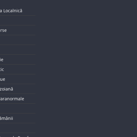
a Localnică
erse
ie
tic
que
uzoiană
 Paranormale
tămânii