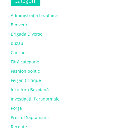
Categorii
Administrația Localnică
Benveuri
Brigada Diverse
buzau
Cancan
Fără categorie
Fashion politic
Feișăn Critique
Incultura Buzoiană
Investigații Paranormale
Porșe
Prostul Săptămânii
Recente