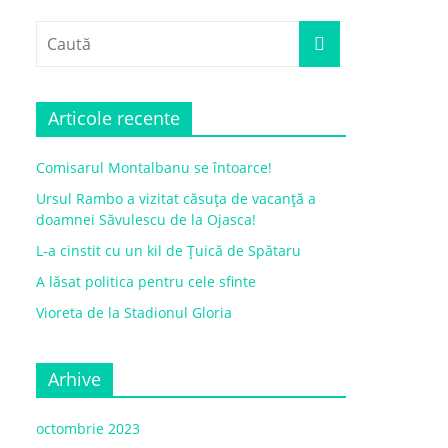
Articole recente
Comisarul Montalbanu se întoarce!
Ursul Rambo a vizitat căsuța de vacanță a
doamnei Săvulescu de la Ojasca!
L-a cinstit cu un kil de Țuică de Spătaru
A lăsat politica pentru cele sfinte
Vioreta de la Stadionul Gloria
Arhive
octombrie 2023