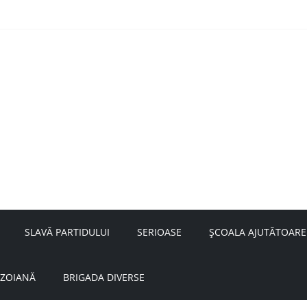
nță a doamnei Săvulescu de la Ojasca!
aru
SLAVĂ PARTIDULUI
SERIOASE
ȘCOALA AJUTĂTOARE
UZOIANĂ
BRIGADA DIVERSE