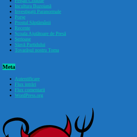
Feișăn Critique
Incultura Buzoiană
Investigații Paranormale
Porșe
Prostul Săptămânii
Recente
Școala Ajutătoare de Presă
Serioase
Slavă Partidului
Tovarășul nostru Toma
Meta
Autentificare
Flux intrări
Flux comentarii
WordPress.org