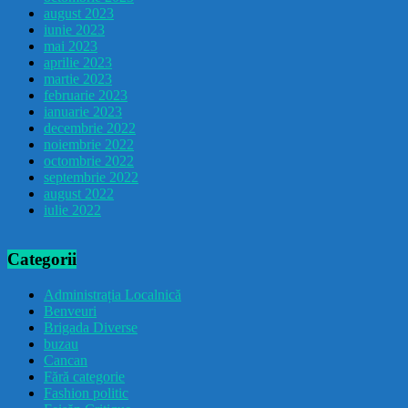
august 2023
iunie 2023
mai 2023
aprilie 2023
martie 2023
februarie 2023
ianuarie 2023
decembrie 2022
noiembrie 2022
octombrie 2022
septembrie 2022
august 2022
iulie 2022
Categorii
Administrația Localnică
Benveuri
Brigada Diverse
buzau
Cancan
Fără categorie
Fashion politic