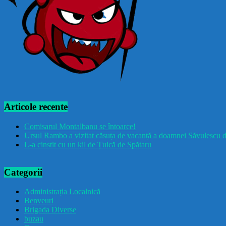
Articole recente
Comisarul Montalbanu se întoarce!
Ursul Rambo a vizitat căsuța de vacanță a doamnei Săvulescu d
L-a cinstit cu un kil de Țuică de Spătaru
Categorii
Administrația Localnică
Benveuri
Brigada Diverse
buzau