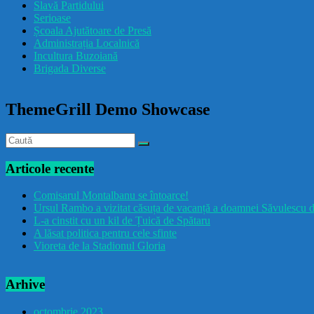
Slavă Partidului
Serioase
Școala Ajutătoare de Presă
Administrația Localnică
Incultura Buzoiană
Brigada Diverse
ThemeGrill Demo Showcase
Articole recente
Comisarul Montalbanu se întoarce!
Ursul Rambo a vizitat căsuța de vacanță a doamnei Săvulescu d
L-a cinstit cu un kil de Țuică de Spătaru
A lăsat politica pentru cele sfinte
Vioreta de la Stadionul Gloria
Arhive
octombrie 2023