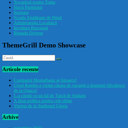
Tovarășul nostru Toma
drăcușorulbuzoian
Slavă Partidului
Serioase
Școala Ajutătoare de Presă
Administrația Localnică
Incultura Buzoiană
Brigada Diverse
ThemeGrill Demo Showcase
Articole recente
Comisarul Montalbanu se întoarce!
Ursul Rambo a vizitat căsuța de vacanță a doamnei Săvulescu
de la Ojasca!
L-a cinstit cu un kil de Țuică de Spătaru
A lăsat politica pentru cele sfinte
Vioreta de la Stadionul Gloria
Arhive