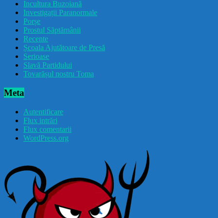
Incultura Buzoiană
Investigații Paranormale
Porșe
Prostul Săptămânii
Recente
Școala Ajutătoare de Presă
Serioase
Slavă Partidului
Tovarășul nostru Toma
Meta
Autentificare
Flux intrări
Flux comentarii
WordPress.org