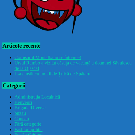
Articole recente
Comisarul Montalbanu se întoarce!
Ursul Rambo a vizitat căsuța de vacanță a doamnei Săvulescu
de la Ojasca!
L-a cinstit cu un kil de Țuică de Spătaru
Categorii
Administrația Localnică
Benveuri
Brigada Diverse
buzau
Cancan
Fără categorie
Fashion politic
Feișăn Critique