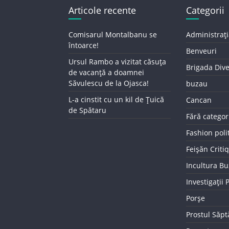
Articole recente
Categorii
Comisarul Montalbanu se
Administrați
întoarce!
Benveuri
Ursul Rambo a vizitat căsuța
Brigada Div
de vacanță a doamnei
Săvulescu de la Ojasca!
buzau
L-a cinstit cu un kil de Țuică
Cancan
de Spătaru
Fără categor
Fashion poli
Feișăn Criti
Incultura B
Investigații
Porșe
Prostul Săp