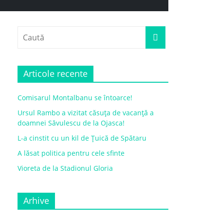
Articole recente
Comisarul Montalbanu se întoarce!
Ursul Rambo a vizitat căsuța de vacanță a
doamnei Săvulescu de la Ojasca!
L-a cinstit cu un kil de Țuică de Spătaru
A lăsat politica pentru cele sfinte
Vioreta de la Stadionul Gloria
Arhive