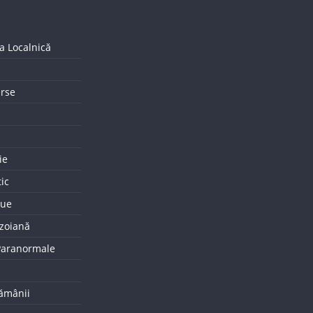
a Localnică
erse
ie
tic
que
uzoiană
 Paranormale
tămânii