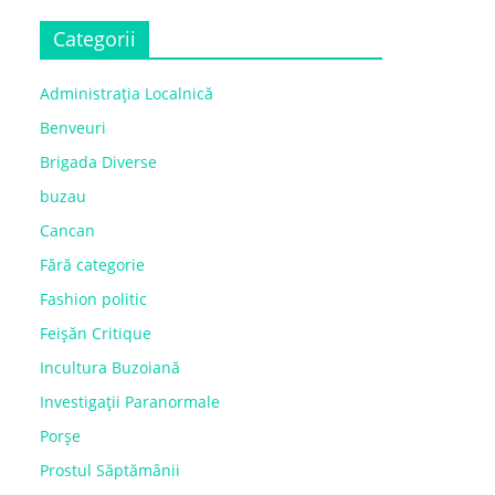
Categorii
Administrația Localnică
Benveuri
Brigada Diverse
buzau
Cancan
Fără categorie
Fashion politic
Feișăn Critique
Incultura Buzoiană
Investigații Paranormale
Porșe
Prostul Săptămânii