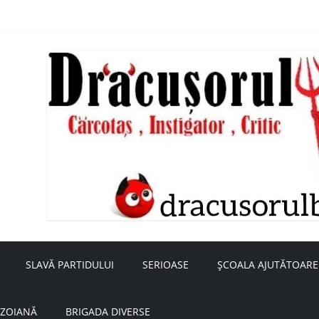
nță a doamnei Săvulescu de la Ojasca!
aru
SLAVĂ PARTIDULUI
SERIOASE
ȘCOALA AJUTĂTOARE
UZOIANĂ
BRIGADA DIVERSE