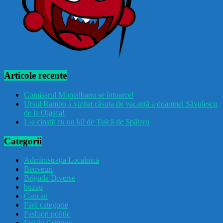
Articole recente
Comisarul Montalbanu se întoarce!
Ursul Rambo a vizitat căsuța de vacanță a doamnei Săvulescu
de la Ojasca!
L-a cinstit cu un kil de Țuică de Spătaru
Categorii
Administrația Localnică
Benveuri
Brigada Diverse
buzau
Cancan
Fără categorie
Fashion politic
Feișăn Critique