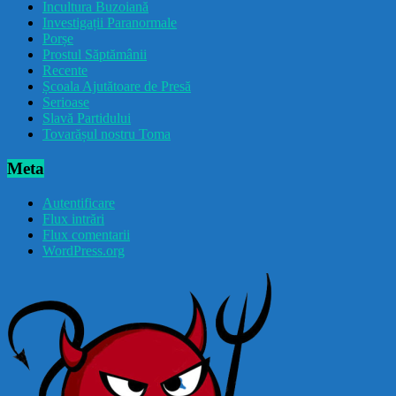
Incultura Buzoiană
Investigații Paranormale
Porșe
Prostul Săptămânii
Recente
Școala Ajutătoare de Presă
Serioase
Slavă Partidului
Tovarășul nostru Toma
Meta
Autentificare
Flux intrări
Flux comentarii
WordPress.org