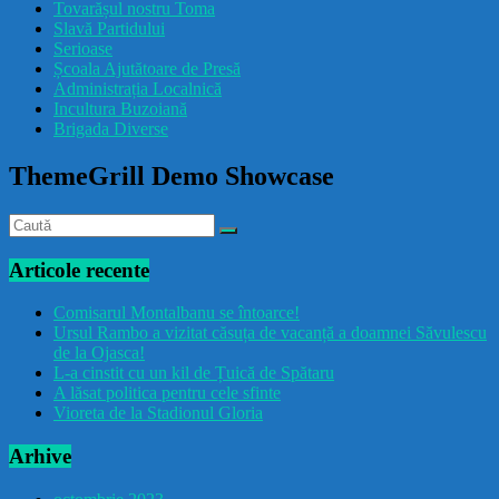
Tovarășul nostru Toma
drăcușorulbuzoian
Slavă Partidului
Serioase
Școala Ajutătoare de Presă
Administrația Localnică
Incultura Buzoiană
Brigada Diverse
ThemeGrill Demo Showcase
Articole recente
Comisarul Montalbanu se întoarce!
Ursul Rambo a vizitat căsuța de vacanță a doamnei Săvulescu
de la Ojasca!
L-a cinstit cu un kil de Țuică de Spătaru
A lăsat politica pentru cele sfinte
Vioreta de la Stadionul Gloria
Arhive