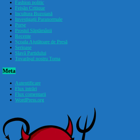
Fashion politic
Feișăn Critique
Incultura Buzoiană
Investigații Paranormale
Porșe
Prostul Săptămânii
Recente
Școala Ajutătoare de Presă
Serioase
Slavă Partidului
Tovarășul nostru Toma
Meta
Autentificare
Flux intrări
Flux comentarii
WordPress.org