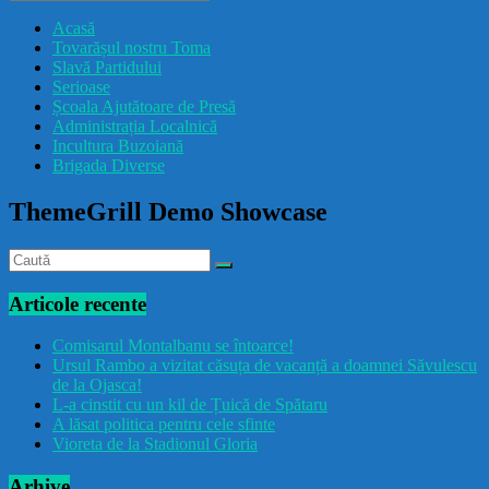
drăcușorulbuzoian
Acasă
Tovarășul nostru Toma
Slavă Partidului
Serioase
Școala Ajutătoare de Presă
Administrația Localnică
Incultura Buzoiană
Brigada Diverse
ThemeGrill Demo Showcase
Articole recente
Comisarul Montalbanu se întoarce!
Ursul Rambo a vizitat căsuța de vacanță a doamnei Săvulescu
de la Ojasca!
L-a cinstit cu un kil de Țuică de Spătaru
A lăsat politica pentru cele sfinte
Vioreta de la Stadionul Gloria
Arhive