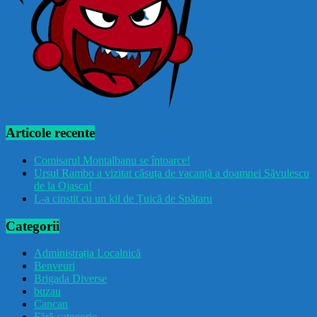
Articole recente
Comisarul Montalbanu se întoarce!
Ursul Rambo a vizitat căsuța de vacanță a doamnei Săvulescu
de la Ojasca!
L-a cinstit cu un kil de Țuică de Spătaru
Categorii
Administrația Localnică
Benveuri
Brigada Diverse
buzau
Cancan
Fără categorie